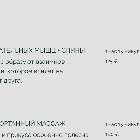
АТЕЛЬНЫХ МЫШЦ + СПИНЫ
1 час 15 минут
125
ус образуют взаимное
125 €
евро
е, которое влияет на
 друга.
ГОРТАННЫЙ МАССАЖ
1 час 15 минут
100
а и прикуса особенно полезна
100 €
евро