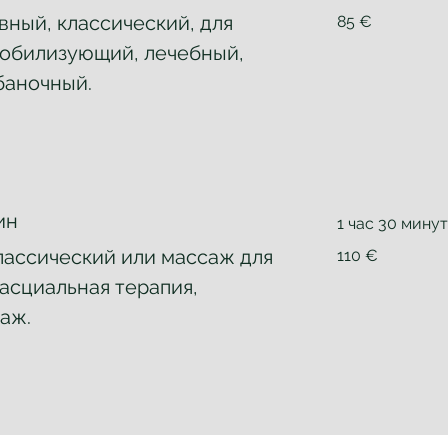
85
вный, классический, для
85 €
евро
обилизующий, лечебный,
баночный.
ин
1 час 30 мину
110
лассический или массаж для
110 €
евро
асциальная терапия,
аж.