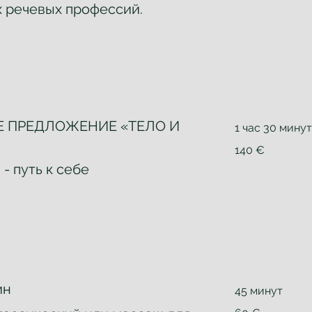
х речевых профессий.
 ПРЕДЛОЖЕНИЕ «ТЕЛО И
1 час 30 мину
140
140 €
евро
- путь к себе
ин
45 минут
60