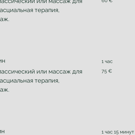
лассический или массаж для
60 €
евро
асциальная терапия,
аж.
ин
1 час
75
лассический или массаж для
75 €
евро
асциальная терапия,
аж.
ин
1 час 15 минут