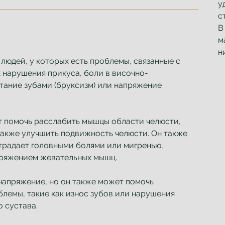
у
с
В
м
н
людей, у которых есть проблемы, связанные с
к нарушения прикуса, боли в височно-
тание зубами (бруксизм) или напряжение
 помочь расслабить мышцы области челюсти,
также улучшить подвижность челюсти. Он также
страдает головными болями или мигренью,
пряжением жевательных мышц.
 напряжение, но он также может помочь
лемы, такие как износ зубов или нарушения
 сустава.