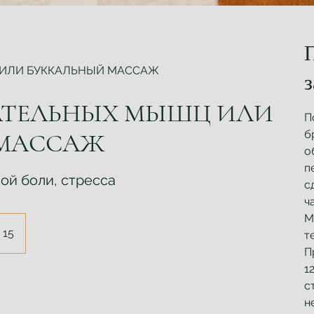
ИЛИ БУККАЛЬНЫЙ МАССАЖ
АТЕЛЬНЫХ МЫШЦ ИЛИ
П
б
 МАССАЖ
о
п
ой боли, стресса
с
ч
М
 15
т
П
1
с
н