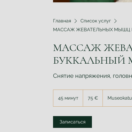
Главная
Список услуг
МАССАЖ ЖЕВАТЕЛЬНЫХ МЫШЦ 
МАССАЖ ЖЕВ
БУККАЛЬНЫЙ
Снятие напряжения, головн
75
евро
45 минут
4
75 €
Museokatu
5
м
и
Записаться
н