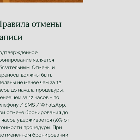
Правила отмены
записи
одтвержденное
ронирование является
бязательным. Отмены и
ереносы должны быть
деланы не менее чем за 12
асов до начала процедуры.
енее чем за 12 часов - по
елефону / SMS / WhatsApp.
ри отмене бронирования до
2 часов удерживается 50% от
тоимости процедуры. При
еотмененном бронировании