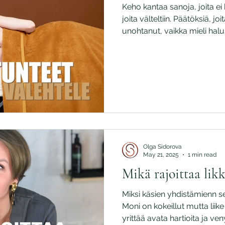
Keho kantaa sanoja, joita ei
joita välteltiin. Päätöksiä, jo
unohtanut, vaikka mieli halus
mukautunut, puristunut, jän
jatkanut matkaa.
Olga Sidorova
May 21, 2025
1 min read
Mikä rajoittaa lik
Miksi käsien yhdistämienn s
Moni on kokeillut mutta liike
yrittää avata hartioita ja ve