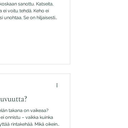
 koskaan sanottu. Katseita,
ita ei voitu tehdä. Keho ei
i unohtaa. Se on hiljaisesti
nittynyt — ja samalla
kuvuutta?
elän takana on vaikeaa?
 ei onnistu – vaikka kuinka
nyttää rintakehää. Mikä oikein