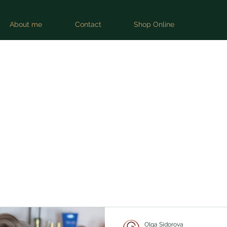
About me
Contact
Shop Online
s
Olga Sidorova