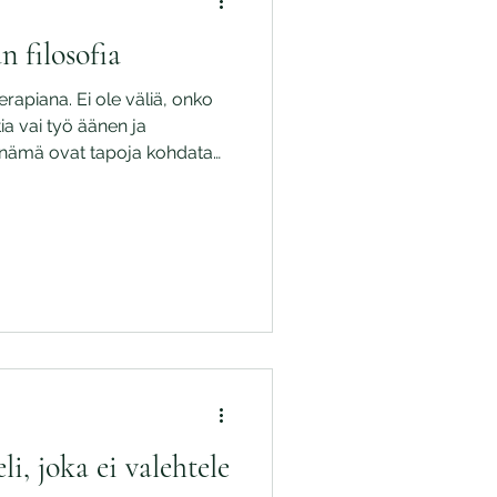
 filosofia
rapiana. Ei ole väliä, onko
ia vai työ äänen ja
i nämä ovat tapoja kohdata
ansa ja sisäinen maailmansa.
iä” hoitoja. Jokainen
. En hoida oiretta –
li, joka ei valehtele