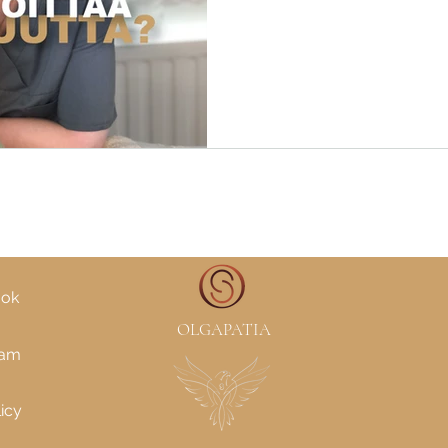
estää liikkeen? Tämä liike h
lihasryhmiä, joista osa saatt
lyhentyneitä tai heikkoja.
ook
OLGAPATIA
ram
icy