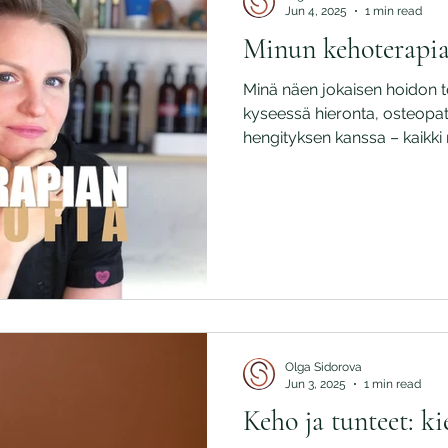
Jun 4, 2025
1 min read
Minun kehoterapian
Minä näen jokaisen hoidon te
kyseessä hieronta, osteopat
hengityksen kanssa – kaikk
ihminen, hänen kehonsa, til
Minun työssäni ei ole ”teknis
kohtaaminen on vuoropuhelu
kuuntelen kehoa.
Olga Sidorova
Jun 3, 2025
1 min read
Keho ja tunteet: kie