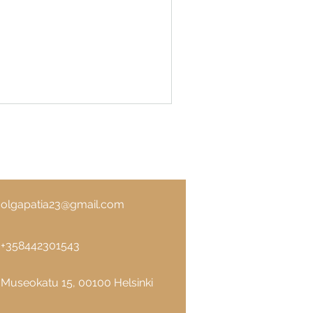
aastaa samanaikaisesti useita
aa olla ylikuormittuneita,
olgapatia23@gmail.com
+358442301543
Museokatu 15,
00100 Helsinki