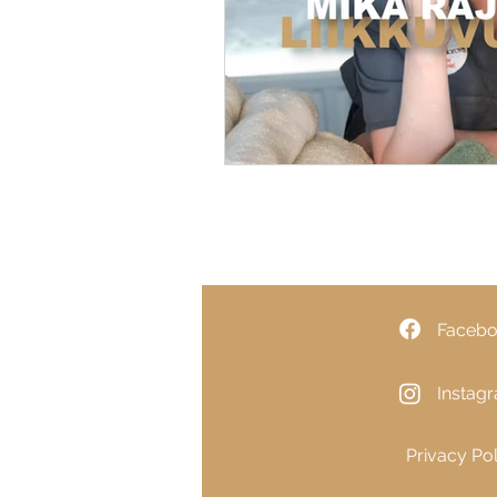
Faceb
Instag
Privacy Pol