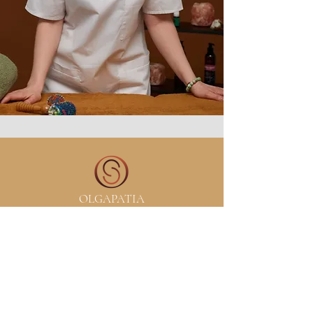
OLGAPATIA
olgapatia23@gmail.com
+358442301543
Museokatu 15,
00100 Helsinki